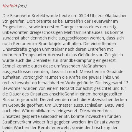
Krefeld
(ots)
Die Feuerwehr Krefeld wurde heute um 05:24 Uhr zur Gladbacher
Str. gerufen. Dort brannte es bei Eintreffen der Feuerwehr im
Erdgeschoss, sowie im ersten Obergeschoss eines derzeitig
unbewohnten dreigeschossigen Mehrfamilienhauses. Es konnte
zunächst aber dennoch nicht ausgeschlossen werden, dass sich
noch Personen im Brandobjekt aufhalten. Die eintreffenden
Einsatzkräfte gingen unmittelbar nach deren Eintreffen mit
mehreren Trupps unter Atemschutz ins Gebäude vor. Zeitgleich
wurde auch die Drehleiter zur Brandbekämpfung eingesetzt.
Schnell konnte durch diese umfassenden Maßnahmen
ausgeschlossen werden, dass sich noch Menschen im Gebäude
aufhalten. Vorsorglich räumten die Kräfte die jeweils links und
rechts bewohnten benachbarten Wohngebäude. Die insgesamt 13
Bewohner wurden von einem Notarzt zunächst gesichtet und für
die Dauer des Einsatzes anschließend in einem bereitgestellten
Bus untergebracht. Derzeit werden noch die Holzzwischendecken
im Gebäude geöffnet, um Glutnester auszuschließen. Dazu wird
auch eine Wärmebildkamera eingesetzt. Die während des
Einsatzes gesperrte Gladbacher Str. konnte inzwischen für den
Straßenverkehr wieder frei gegeben werden. Im Einsatz waren
beide Wachen der Berufsfeuerwehr, sowie der Löschzug der