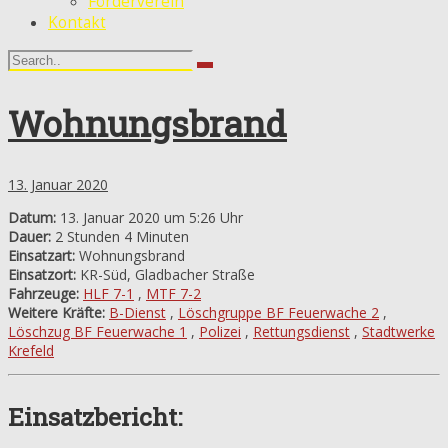
Förderverein
Kontakt
Wohnungsbrand
13. Januar 2020
Datum:
13. Januar 2020 um 5:26 Uhr
Dauer:
2 Stunden 4 Minuten
Einsatzart:
Wohnungsbrand
Einsatzort:
KR-Süd, Gladbacher Straße
Fahrzeuge:
HLF 7-1
,
MTF 7-2
Weitere Kräfte:
B-Dienst
,
Löschgruppe BF Feuerwache 2
,
Löschzug BF Feuerwache 1
,
Polizei
,
Rettungsdienst
,
Stadtwerke
Krefeld
Einsatzbericht: