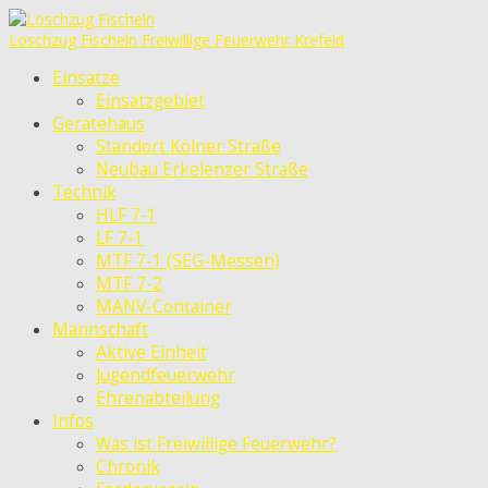
Löschzug Fischeln
Freiwillige Feuerwehr Krefeld
Einsätze
Einsatzgebiet
Gerätehaus
Standort Kölner Straße
Neubau Erkelenzer Straße
Technik
HLF 7-1
LF 7-1
MTF 7-1 (SEG-Messen)
MTF 7-2
MANV-Container
Mannschaft
Aktive Einheit
Jugendfeuerwehr
Ehrenabteilung
Infos
Was ist Freiwillige Feuerwehr?
Chronik