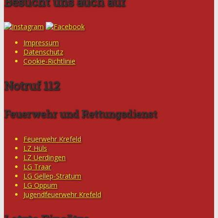
Besucht uns auch auf
Impressum
Datenschutz
Cookie-Richtlinie
Notruf 112
Feuerwehr und Rettungsdienst
Feuerwehr Krefeld
LZ Hüls
LZ Uerdingen
LG Traar
LG Gellep-Stratum
LG Oppum
Jugendfeuerwehr Krefeld