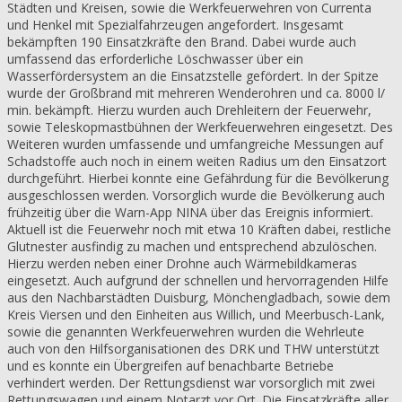
Städten und Kreisen, sowie die Werkfeuerwehren von Currenta
und Henkel mit Spezialfahrzeugen angefordert. Insgesamt
bekämpften 190 Einsatzkräfte den Brand. Dabei wurde auch
umfassend das erforderliche Löschwasser über ein
Wasserfördersystem an die Einsatzstelle gefördert. In der Spitze
wurde der Großbrand mit mehreren Wenderohren und ca. 8000 l/
min. bekämpft. Hierzu wurden auch Drehleitern der Feuerwehr,
sowie Teleskopmastbühnen der Werkfeuerwehren eingesetzt. Des
Weiteren wurden umfassende und umfangreiche Messungen auf
Schadstoffe auch noch in einem weiten Radius um den Einsatzort
durchgeführt. Hierbei konnte eine Gefährdung für die Bevölkerung
ausgeschlossen werden. Vorsorglich wurde die Bevölkerung auch
frühzeitig über die Warn-App NINA über das Ereignis informiert.
Aktuell ist die Feuerwehr noch mit etwa 10 Kräften dabei, restliche
Glutnester ausfindig zu machen und entsprechend abzulöschen.
Hierzu werden neben einer Drohne auch Wärmebildkameras
eingesetzt. Auch aufgrund der schnellen und hervorragenden Hilfe
aus den Nachbarstädten Duisburg, Mönchengladbach, sowie dem
Kreis Viersen und den Einheiten aus Willich, und Meerbusch-Lank,
sowie die genannten Werkfeuerwehren wurden die Wehrleute
auch von den Hilfsorganisationen des DRK und THW unterstützt
und es konnte ein Übergreifen auf benachbarte Betriebe
verhindert werden. Der Rettungsdienst war vorsorglich mit zwei
Rettungswagen und einem Notarzt vor Ort. Die Einsatzkräfte aller