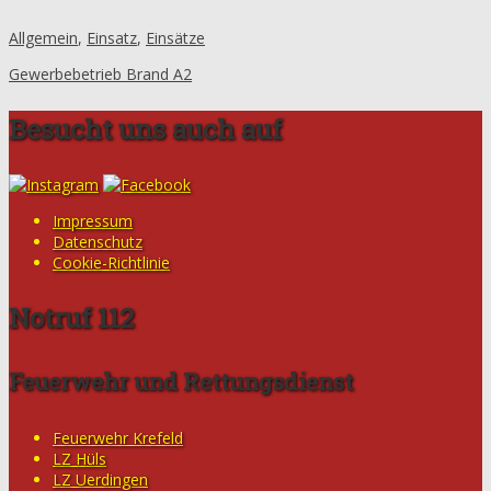
Allgemein
,
Einsatz
,
Einsätze
Gewerbebetrieb Brand A2
Besucht uns auch auf
Impressum
Datenschutz
Cookie-Richtlinie
Notruf 112
Feuerwehr und Rettungsdienst
Feuerwehr Krefeld
LZ Hüls
LZ Uerdingen