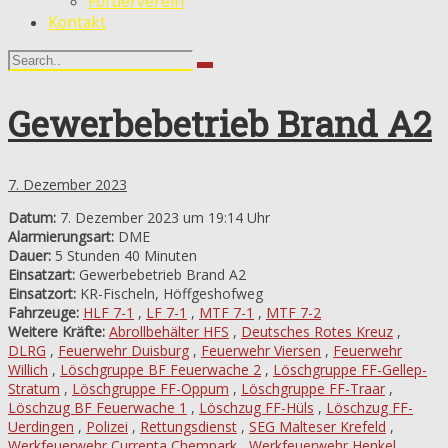
Förderverein
Kontakt
Gewerbebetrieb Brand A2
7. Dezember 2023
Datum:
7. Dezember 2023 um 19:14 Uhr
Alarmierungsart:
DME
Dauer:
5 Stunden 40 Minuten
Einsatzart:
Gewerbebetrieb Brand A2
Einsatzort:
KR-Fischeln, Höffgeshofweg
Fahrzeuge:
HLF 7-1
,
LF 7-1
,
MTF 7-1
,
MTF 7-2
Weitere Kräfte:
Abrollbehälter HFS
,
Deutsches Rotes Kreuz
,
DLRG
,
Feuerwehr Duisburg
,
Feuerwehr Viersen
,
Feuerwehr
Willich
,
Löschgruppe BF Feuerwache 2
,
Löschgruppe FF-Gellep-
Stratum
,
Löschgruppe FF-Oppum
,
Löschgruppe FF-Traar
,
Löschzug BF Feuerwache 1
,
Löschzug FF-Hüls
,
Löschzug FF-
Uerdingen
,
Polizei
,
Rettungsdienst
,
SEG Malteser Krefeld
,
Werkfeuerwehr Currenta Chempark
,
Werkfeuerwehr Henkel