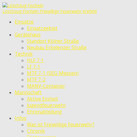
Löschzug Fischeln
Freiwillige Feuerwehr Krefeld
Einsätze
Einsatzgebiet
Gerätehaus
Standort Kölner Straße
Neubau Erkelenzer Straße
Technik
HLF 7-1
LF 7-1
MTF 7-1 (SEG-Messen)
MTF 7-2
MANV-Container
Mannschaft
Aktive Einheit
Jugendfeuerwehr
Ehrenabteilung
Infos
Was ist Freiwillige Feuerwehr?
Chronik