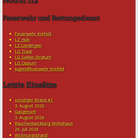
Feuerwehr und Rettungsdienst
Feuerwehr Krefeld
LZ Hüls
LZ Uerdingen
LG Traar
LG Gellep-Stratum
LG Oppum
Jugendfeuerwehr Krefeld
Letzte Einsätze
sonstiger Brand A1
3. August 2026
Gasgeruch
3. August 2026
Rauchentwicklung Wohnhaus
26. Juli 2026
Wohnungsbrand