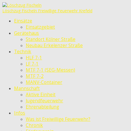
Löschzug Fischeln
Freiwillige Feuerwehr Krefeld
Einsätze
Einsatzgebiet
Gerätehaus
Standort Kölner Straße
Neubau Erkelenzer Straße
Technik
HLF 7-1
LF 7-1
MTF 7-1 (SEG-Messen)
MTF 7-2
MANV-Container
Mannschaft
Aktive Einheit
Jugendfeuerwehr
Ehrenabteilung
Infos
Was ist Freiwillige Feuerwehr?
Chronik