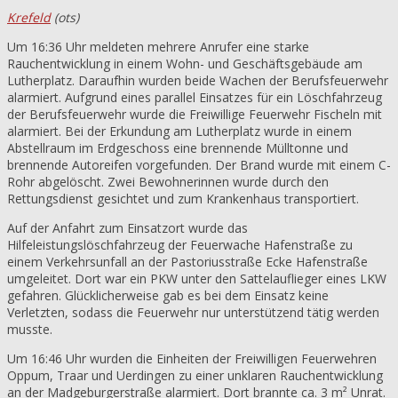
Krefeld
(ots)
Um 16:36 Uhr meldeten mehrere Anrufer eine starke
Rauchentwicklung in einem Wohn- und Geschäftsgebäude am
Lutherplatz. Daraufhin wurden beide Wachen der Berufsfeuerwehr
alarmiert. Aufgrund eines parallel Einsatzes für ein Löschfahrzeug
der Berufsfeuerwehr wurde die Freiwillige Feuerwehr Fischeln mit
alarmiert. Bei der Erkundung am Lutherplatz wurde in einem
Abstellraum im Erdgeschoss eine brennende Mülltonne und
brennende Autoreifen vorgefunden. Der Brand wurde mit einem C-
Rohr abgelöscht. Zwei Bewohnerinnen wurde durch den
Rettungsdienst gesichtet und zum Krankenhaus transportiert.
Auf der Anfahrt zum Einsatzort wurde das
Hilfeleistungslöschfahrzeug der Feuerwache Hafenstraße zu
einem Verkehrsunfall an der Pastoriusstraße Ecke Hafenstraße
umgeleitet. Dort war ein PKW unter den Sattelauflieger eines LKW
gefahren. Glücklicherweise gab es bei dem Einsatz keine
Verletzten, sodass die Feuerwehr nur unterstützend tätig werden
musste.
Um 16:46 Uhr wurden die Einheiten der Freiwilligen Feuerwehren
Oppum, Traar und Uerdingen zu einer unklaren Rauchentwicklung
an der Madgeburgerstraße alarmiert. Dort brannte ca. 3 m² Unrat.