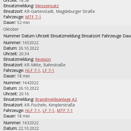
Uhrzeit:
18:58
Einsatzmeldung:
Messeinsatz
Einsatzort:
KR-Gartenstadt, Magdeburger Straße
Fahrzeuge:
MTF 7-1
Dauer:
52 min
Oktober
Nummer
Datum
Uhrzeit
Einsatzmeldung
Einsatzort
Fahrzeuge
Dau
Nummer:
1652022
Datum:
26.10.2022
Uhrzeit:
20:34
Einsatzmeldung:
Revision
Einsatzort:
KR-Mitte, Bahnstraße
Fahrzeuge:
HLF 7-1
,
LF 7-1
Dauer:
18 min
Nummer:
1642022
Datum:
26.10.2022
Uhrzeit:
20:16
Einsatzmeldung:
Brandmeldeanlage A2
Einsatzort:
KR-Fischeln, Kimplerstraße
Fahrzeuge:
HLF 7-1
,
LF 7-1
,
MTF 7-1
Dauer:
18 min
Nummer:
1632022
Datum:
22.10.2022