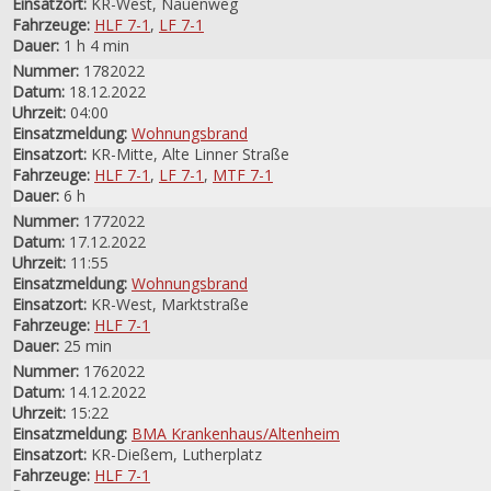
Einsatzort:
KR-West, Nauenweg
Fahrzeuge:
HLF 7-1
,
LF 7-1
Dauer:
1 h 4 min
Nummer:
1782022
Datum:
18.12.2022
Uhrzeit:
04:00
Einsatzmeldung:
Wohnungsbrand
Einsatzort:
KR-Mitte, Alte Linner Straße
Fahrzeuge:
HLF 7-1
,
LF 7-1
,
MTF 7-1
Dauer:
6 h
Nummer:
1772022
Datum:
17.12.2022
Uhrzeit:
11:55
Einsatzmeldung:
Wohnungsbrand
Einsatzort:
KR-West, Marktstraße
Fahrzeuge:
HLF 7-1
Dauer:
25 min
Nummer:
1762022
Datum:
14.12.2022
Uhrzeit:
15:22
Einsatzmeldung:
BMA Krankenhaus/Altenheim
Einsatzort:
KR-Dießem, Lutherplatz
Fahrzeuge:
HLF 7-1