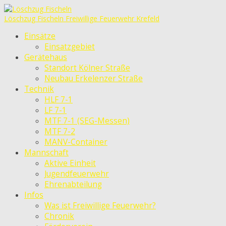
Löschzug Fischeln
Freiwillige Feuerwehr Krefeld
Einsätze
Einsatzgebiet
Gerätehaus
Standort Kölner Straße
Neubau Erkelenzer Straße
Technik
HLF 7-1
LF 7-1
MTF 7-1 (SEG-Messen)
MTF 7-2
MANV-Container
Mannschaft
Aktive Einheit
Jugendfeuerwehr
Ehrenabteilung
Infos
Was ist Freiwillige Feuerwehr?
Chronik