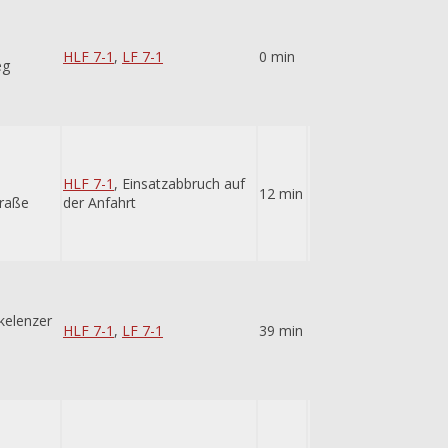
HLF 7-1
,
LF 7-1
0 min
eg
HLF 7-1
, Einsatzabbruch auf
12 min
raße
der Anfahrt
kelenzer
HLF 7-1
,
LF 7-1
39 min