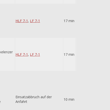
HLF 7-1
,
LF 7-1
17 min
kelenzer
HLF 7-1
,
LF 7-1
17 min
Einsatzabbruch auf der
10 min
e
Anfahrt