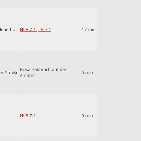
Neuerhof
HLF 7-1
,
LF 7-1
17 min
Einsatzabbruch auf der
ser Straße
5 min
Anfahrt
r
HLF 7-1
0 min