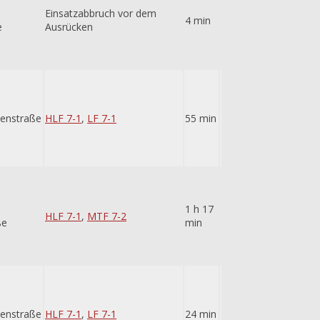
Einsatzabbruch vor dem
4 min
e
Ausrücken
nenstraße
HLF 7-1
,
LF 7-1
55 min
1 h 17
HLF 7-1
,
MTF 7-2
ße
min
nenstraße
HLF 7-1
,
LF 7-1
24 min