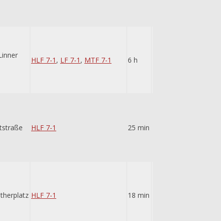
Linner
HLF 7-1
,
LF 7-1
,
MTF 7-1
6 h
tstraße
HLF 7-1
25 min
therplatz
HLF 7-1
18 min