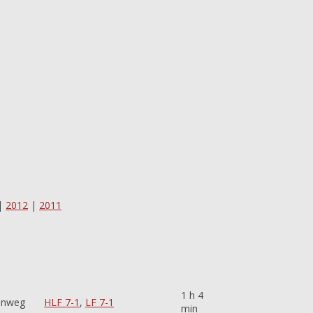
|
2012
|
2011
1 h 4
enweg
HLF 7-1
,
LF 7-1
min